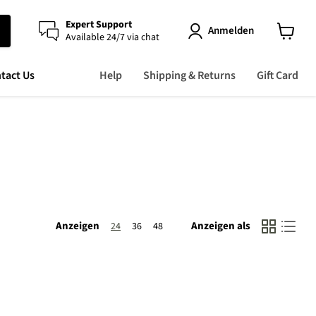
Expert Support
Anmelden
Available 24/7 via chat
Warenk
anzeige
tact Us
Help
Shipping & Returns
Gift Card
Anzeigen
Anzeigen als
24
36
48