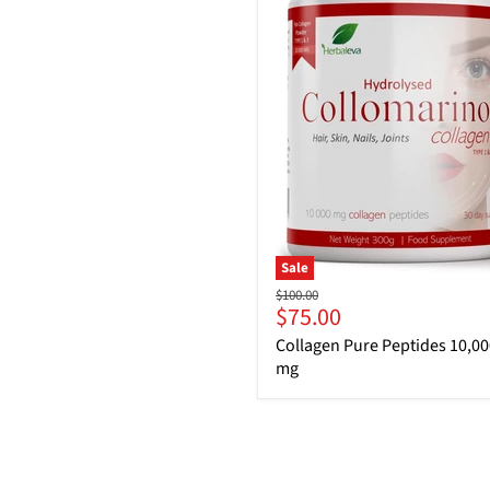
Sale
Original
$100.00
Current
$75.00
price
price
Collagen Pure Peptides 10,00
mg