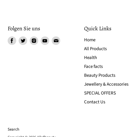
Folgen Sie uns
Quick Links
Finden
Finden
Finden
Finden
Finden
Home
Sie
Sie
Sie
Sie
Sie
All Products
uns
uns
uns
uns
uns
Health
auf
auf
auf
auf
auf
Face facts
Facebook
Twitter
Instagram
Youtube
Email
Beauty Products
Jewellery & Accessories
SPECIAL OFFERS
Contact Us
Search