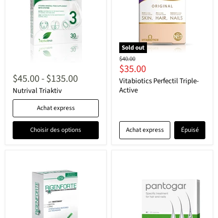
Sold out
Original
$40.00
Current
$35.00
price
$45.00
-
$135.00
price
Vitabiotics Perfectil Triple-
Active
Nutrival Triaktiv
Achat express
Choisir des options
Achat express
Épuisé